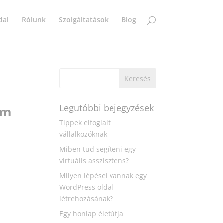
dal
Rólunk
Szolgáltatások
Blog
Legutóbbi bejegyzések
om
Tippek elfoglalt
vállalkozóknak
Miben tud segíteni egy
virtuális asszisztens?
Milyen lépései vannak egy
WordPress oldal
létrehozásának?
Egy honlap életútja