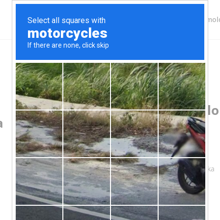
Címol
Logó készítés a Mentes Ál
a
Cukrászda számára
Types:
Grafika
Tags:
Logó
iojssoajdsod kdsjsidjaoi fglfőgplőpflő sapdkaőpdka
askdsőapdkapő sapődlaőpdlaősld sapőldaőpl
saplpdsaőplsdő