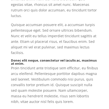
egestas vitae, rhoncus sit amet nunc. Maecenas
rutrum orci quis dolor accumsan, eu tincidunt tortor
luctus.
Quisque accumsan posuere elit, a accumsan turpis
pellentesque eget. Sed ornare ultrices bibendum.
Nunc et velit eu tellus imperdiet tincidunt sagittis at
ante. Etiam ut placerat risus, et faucibus enim. Sed
aliquet mi vel erat pulvinar, sed maximus lectus
facilisis.
Donec elit neque, consectetur vel iaculis ac, maximus
at enim.
Proin tincidunt ante tristique sem efficitur, eu finibus
arcu eleifend. Pellentesque porttitor dapibus magna
sed laoreet. Vestibulum commodo nisi purus, quis
convallis tortor pretium id. Quisque suscipit nulla
sed quam molestie posuere. Nam ullamcorper,
massa eu hendrerit molestie, risus sem lobortis
nibh, vitae auctor nisl felis quis lorem.